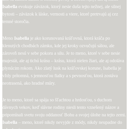
Isabella
evokuje záväzok, ktorý nesie duša tejto nežnej, ale silnej
bytosti – záväzok k láske, vernosti a viere, ktoré pretrvajú aj cez
temné storočia.
Meno
Isabella
je ako korunovaná kráľovná, ktorá kráča po
klenutých chodbách zámku, kde jej kroky ozvučujú sálou, ale
zároveň nesú v sebe pokoru a silu. Je to meno, ktoré v sebe nesie
majestát, ale aj tichú krásu – krásu, ktorá nielen žiari, ale aj odoláva
plynúcim rokom. Ako zlatý lusk na kráľovskej korune, Isabella je
vždy prítomná, s jemnosťou fialky a s pevnosťou, ktorá zostáva
neotrasená, ako hradné múry.
Je to meno, ktoré sa spája so šľachtou a hrdosťou, s duchom
dávnych vekov, keď slávne rodiny niesli tento vznešený názov a
pripomínali svetu svoju oddanosť Bohu a svojej úlohe na tejto zemi.
Isabella
– meno, ktoré nikdy nevyjde z módy, nikdy neupadne do