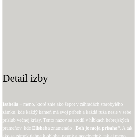
Detail izby
Isabella
– meno, ktoré znie ako šepot v záhradách starobylého
zámku, kde každý kameň má svoj príbeh a každá ruža nesie v sebe
príslub večnej krásy. Tento názov sa zrodil v hĺbkach hebrejských
prameňov, kde
Elisheba
znamenalo
„Boh je moja prísaha“
. A tak,
ako sa zámok tiahne k oblohe, pevný a neochvejný, tak aj meno