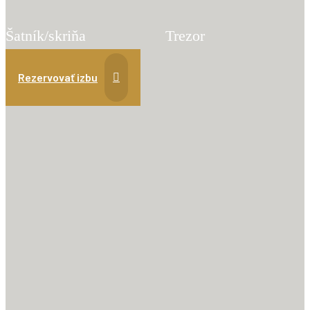
Šatník/skriňa
Trezor
Rezervovať izbu